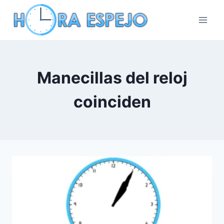
Saltar
al
contenido
Manecillas del reloj
coinciden