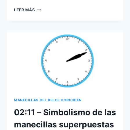
01:05
LEER MÁS
–
¿QUÉ
SIGNIFICA
CUANDO
LAS
MANECILLAS
DEL
RELOJ
SE
JUNTAN?
MANECILLAS DEL RELOJ COINCIDEN
02:11 – Simbolismo de las
manecillas superpuestas