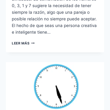
0, 3, 1 y 7 sugiere la necesidad de tener
siempre la razón, algo que una pareja o
posible relación no siempre puede aceptar.
El hecho de que seas una persona creativa
e inteligente tiene…
03:17
LEER MÁS
–
SIMBOLISMO
DE
LAS
MANECILLAS
SUPERPUESTAS
DEL
RELOJ
A
LAS
3
EN
PUNTO.