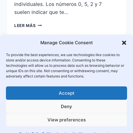
individuales. Los números 0, 5, 2 y 7
suelen indicar que te…
05:27
LEER MÁS
–
UNA
Manage Cookie Consent
INMERSIÓN
PROFUNDA
To provide the best experiences, we use technologies like cookies to
EN
store and/or access device information. Consenting to these
Horas Espejo
Acerca de nosotros
EL
technologies will allow us to process data such as browsing behavior or
SIMBOLISMO
unique IDs on this site. Not consenting or withdrawing consent, may
DE
Mapa de sitio
Política de privacidad
adversely affect certain features and functions.
LAS
MANECILLAS
Cookie Policy (EU)
Contacto
Accept
DEL
RELOJ
SUPERPUESTAS
Deny
View preferences
© 2026 Hora Espejo